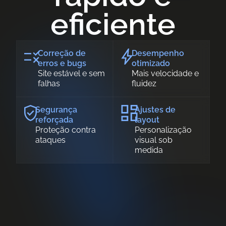
eficiente
Correção de
Desempenho
erros e bugs
otimizado
Site estável e sem
Mais velocidade e
falhas
fluidez
Segurança
Ajustes de
reforçada
layout
Proteção contra
Personalização
ataques
visual sob
medida